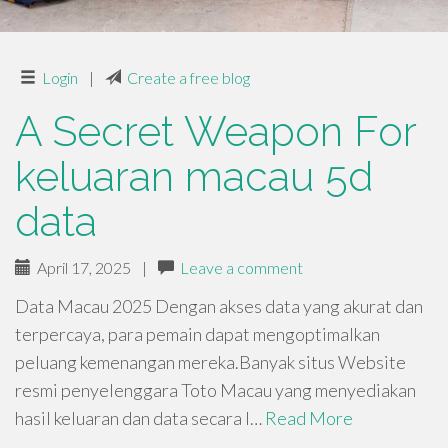
Login
|
Create a free blog
A Secret Weapon For
keluaran macau 5d
data
April 17, 2025
|
Leave a comment
Data Macau 2025 Dengan akses data yang akurat dan
terpercaya, para pemain dapat mengoptimalkan
peluang kemenangan mereka.Banyak situs Website
resmi penyelenggara Toto Macau yang menyediakan
hasil keluaran dan data secara l…
Read More