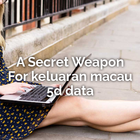
A Secret Weapon
For keluaran macau
5d data